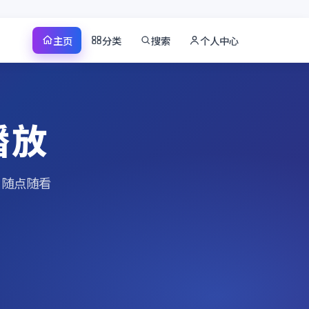
主页
分类
搜索
个人中心
播放
、随点随看