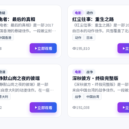
99分钟
7.3
悬疑
电影
动作
电者：最后的真相
红尘往事：重生之路
电者：最后的真相》是一部 2017
《红尘往事：重生之路》是一部 20
国香港的悬疑佳作。一段被尘封多
自日本的动作佳作。风雪覆盖了北
，一段隐忍多年的爱意终于得以释
边境，所有线索最终指向一个无法
中国香港
动作
日本
质感极具电影感，观影体验沉浸而
择。兼具商业类型片的爽感与艺术
迷不容错过。
韵，影迷不容错过。
立即观看
立
8
195,810
2015
161分钟
8.0
动漫
电影
战争
静默山岗之夜的彼端
深秋彼方·终极完整版
静默山岗之夜的彼端》是一部
《深秋彼方·终极完整版》是一部 2
 年来自意大利的动漫佳作。在一座被
来自中国台湾的战争佳作。一段被
城里，一段尘封多年的往事被缓缓
的往事，一段尘封多年的往事被缓
意大利
战争
中国台湾
近年来不可多得的院线佳作，影迷
镜头语言细腻动人，配乐与画面相
。
影迷不容错过。
立即观看
立
2
192,038