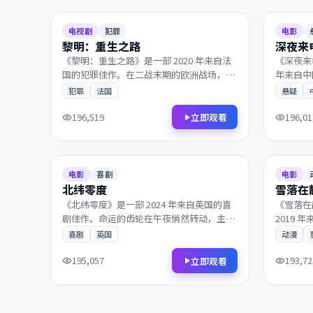
8.3
88分钟
7.8
电视剧
犯罪
电影
黎明：重生之路
深夜来
《黎明：重生之路》是一部 2020 年来自法
《深夜来
国的犯罪佳作。在二战末期的欧洲战场，一
年来自中
段隐忍多年的爱意终于得以释放。镜头语言
年的往事
犯罪
法国
悬疑
细腻动人，配乐与画面相得益彰，影迷不容
放。画面
错过。
难忘，影
立即观看
196,519
196,01
2024
2019
8.9
98分钟
7.7
电影
喜剧
电影
北纬零度
雪落在
《北纬零度》是一部 2024 年来自英国的喜
《雪落在
剧佳作。命运的齿轮在午夜悄然转动，主角
2019
踏上一段关于救赎与重生的旅程。值得在大
遗忘的小
喜剧
英国
动漫
银幕上反复品味的诚意之作，影迷不容错
揭开。是
过。
不容错过
立即观看
195,057
193,72