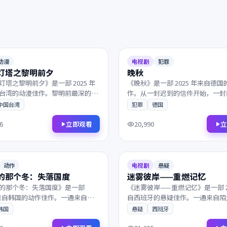
2025
142分钟
8.6
动漫
电视剧
犯罪
灯塔之黎明前夕
晚秋
灯塔之黎明前夕》是一部 2025 年
《晚秋》是一部 2025 年来自德
台湾的动漫佳作。黎明前最深的黑
作。从一封迟到的信件开始，一封
子在沉默中重新认识彼此。镜头与
乱了原本平静的生活。叙事节奏张
中国台湾
犯罪
德国
力让每一帧都值得细细品鉴，影迷
演员表演收放自如，影迷不容错过
。
立即观看
立
6
20,990
2025
112分钟
9.1
动作
电视剧
悬疑
的那个冬：失落国度
迷雾彼岸——重燃记忆
的那个冬：失落国度》是一部
《迷雾彼岸——重燃记忆》是一部 20
 年来自韩国的动作佳作。一通来自陌
自西班牙的悬疑佳作。一通来自陌
话打破了平静，主角踏上一段关于
话打破了平静，所有线索最终指向
韩国
悬疑
西班牙
生的旅程。镜头与配乐的张力让每
回避的抉择。是近年来不可多得的