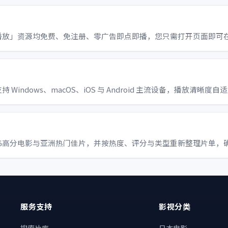
播放」资源均免费、免注册、零广告即点即播，您只需打开页面即可
ndows、macOS、iOS 与 Android 主流设备，播放清晰度自
韩高分电影与亚洲热门佳片，并按热度、评分与类型重新整理片单，
服务支持
影视分类
、