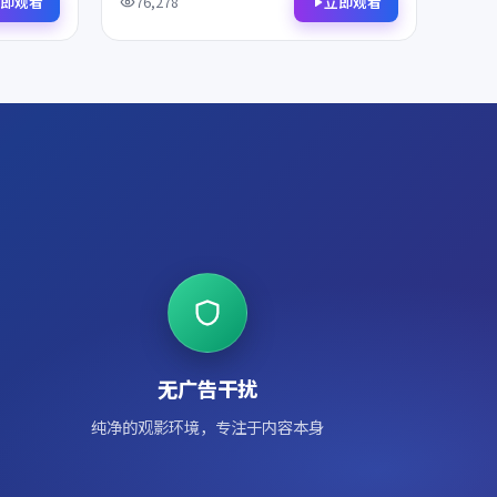
鉴，影迷不容错过。
即观看
立即观看
76,278
无广告干扰
纯净的观影环境，专注于内容本身