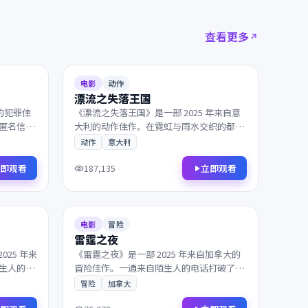
查看更多
2025
165分钟
6.5
150分钟
电影
动作
漂流之失落王国
国的犯罪佳
《漂流之失落王国》是一部 2025 年来自意
匿名信打
大利的动作佳作。在霓虹与雨水交织的都
弛有度，
市，一封匿名信打乱了原本平静的生活。是
动作
意大利
。
近年来不可多得的院线佳作，影迷不容错
过。
即观看
立即观看
187,135
2025
167分钟
6.9
152分钟
电影
冒险
雷霆之夜
25 年来
《雷霆之夜》是一部 2025 年来自加拿大的
生人的电
冒险佳作。一通来自陌生人的电话打破了平
一个无法
静，主角踏上一段关于救赎与重生的旅程。
冒险
加拿大
院线佳
镜头与配乐的张力让每一帧都值得细细品