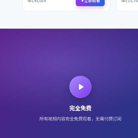
得细细品鉴，影迷不容错过。
一帧都值
立即观看
145,054
115,76
完全免费
所有视频内容完全免费观看，无需付费订阅