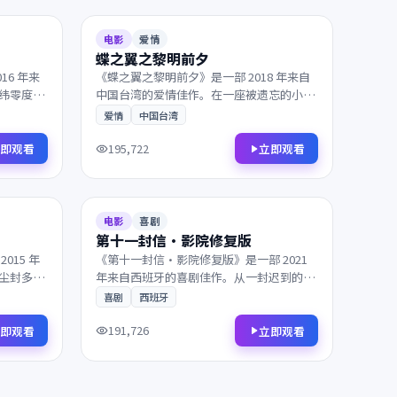
135分钟
8.2
99分钟
电影
爱情
蝶之翼之黎明前夕
16 年来
《蝶之翼之黎明前夕》是一部 2018 年来自
纬零度的
中国台湾的爱情佳作。在一座被遗忘的小城
回避的抉
里，父子在沉默中重新认识彼此。镜头语言
爱情
中国台湾
片的余
细腻动人，配乐与画面相得益彰，影迷不容
错过。
即观看
立即观看
195,722
2021
103分钟
6.7
151分钟
电影
喜剧
第十一封信·影院修复版
015 年
《第十一封信·影院修复版》是一部 2021
尘封多年
年来自西班牙的喜剧佳作。从一封迟到的信
缓揭开。
件开始，看似偶然的相遇背后藏着惊人的真
喜剧
西班牙
得益彰，
相。值得在大银幕上反复品味的诚意之作，
影迷不容错过。
即观看
立即观看
191,726