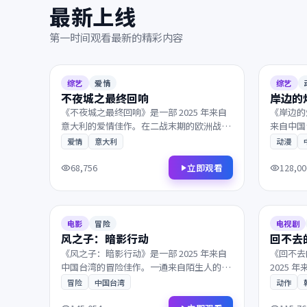
最新上线
第一时间观看最新的精彩内容
2025
2025
8.3
127分钟
8.6
综艺
爱情
综艺
不夜城之最终回响
岸边的
《不夜城之最终回响》是一部 2025 年来自
《岸边的
意大利的爱情佳作。在二战末期的欧洲战
来自中国
场，一段尘封多年的往事被缓缓揭开。叙事
暗中，父
爱情
意大利
动漫
节奏张弛有度，演员表演收放自如，影迷不
配乐的张
容错过。
不容错过
立即观看
68,756
128,00
2025
2025
7.2
159分钟
8.8
电影
冒险
电视剧
风之子：暗影行动
回不去
《风之子：暗影行动》是一部 2025 年来自
《回不去
中国台湾的冒险佳作。一通来自陌生人的电
2025
话打破了平静，看似偶然的相遇背后藏着惊
生人的电
冒险
中国台湾
动作
人的真相。镜头与配乐的张力让每一帧都值
救赎与重